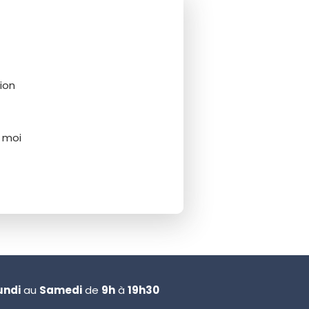
ion
 moi
undi
au
Samedi
de
9h
à
19h30